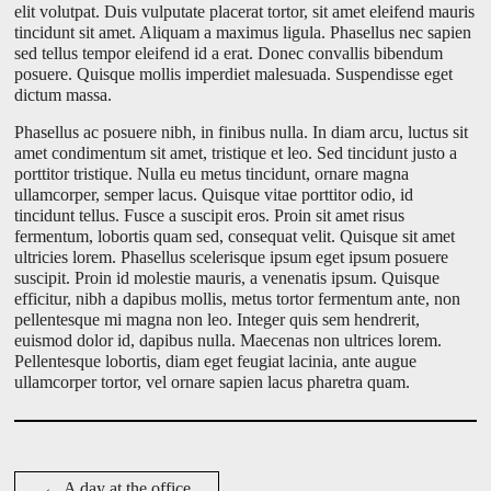
elit volutpat. Duis vulputate placerat tortor, sit amet eleifend mauris
tincidunt sit amet. Aliquam a maximus ligula. Phasellus nec sapien
sed tellus tempor eleifend id a erat. Donec convallis bibendum
posuere. Quisque mollis imperdiet malesuada. Suspendisse eget
dictum massa.
Phasellus ac posuere nibh, in finibus nulla. In diam arcu, luctus sit
amet condimentum sit amet, tristique et leo. Sed tincidunt justo a
porttitor tristique. Nulla eu metus tincidunt, ornare magna
ullamcorper, semper lacus. Quisque vitae porttitor odio, id
tincidunt tellus. Fusce a suscipit eros. Proin sit amet risus
fermentum, lobortis quam sed, consequat velit. Quisque sit amet
ultricies lorem. Phasellus scelerisque ipsum eget ipsum posuere
suscipit. Proin id molestie mauris, a venenatis ipsum. Quisque
efficitur, nibh a dapibus mollis, metus tortor fermentum ante, non
pellentesque mi magna non leo. Integer quis sem hendrerit,
euismod dolor id, dapibus nulla. Maecenas non ultrices lorem.
Pellentesque lobortis, diam eget feugiat lacinia, ante augue
ullamcorper tortor, vel ornare sapien lacus pharetra quam.
D
a
←
A day at the office