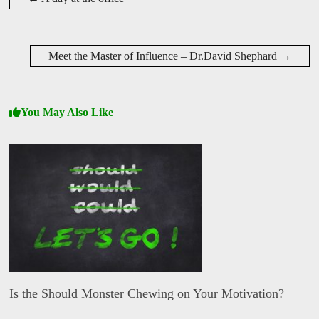
v
i
d
W
i
Meet the Master of Influence – Dr.David Shephard
→
s
e
You May Also Like
Is the Should Monster Chewing on Your Motivation?