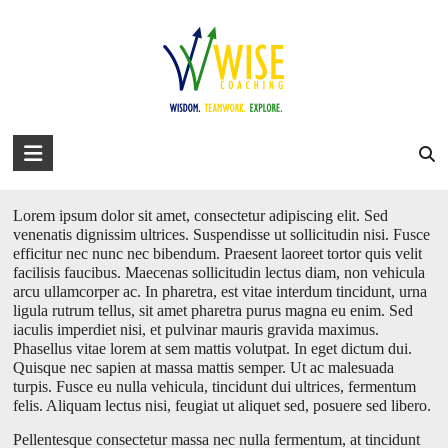
Skip
to
david@wise-coaching.com
content
Home
Work with Us
Success Stories
About David
Blog
Don’t miss our next event
You are here:
WISE Coaching
>
Blog
>
Interesting Articles
>
Don’t miss our next event
WISE
Coaching
Lorem ipsum dolor sit amet, consectetur adipiscing elit. Sed
Wisdom.
venenatis dignissim ultrices. Suspendisse ut sollicitudin nisi. Fusce
Teamwork.
efficitur nec nunc nec bibendum. Praesent laoreet tortor quis velit
Explore.
facilisis faucibus. Maecenas sollicitudin lectus diam, non vehicula
arcu ullamcorper ac. In pharetra, est vitae interdum tincidunt, urna
ligula rutrum tellus, sit amet pharetra purus magna eu enim. Sed
iaculis imperdiet nisi, et pulvinar mauris gravida maximus.
Phasellus vitae lorem at sem mattis volutpat. In eget dictum dui.
Quisque nec sapien at massa mattis semper. Ut ac malesuada
turpis. Fusce eu nulla vehicula, tincidunt dui ultrices, fermentum
felis. Aliquam lectus nisi, feugiat ut aliquet sed, posuere sed libero.
Pellentesque consectetur massa nec nulla fermentum, at tincidunt