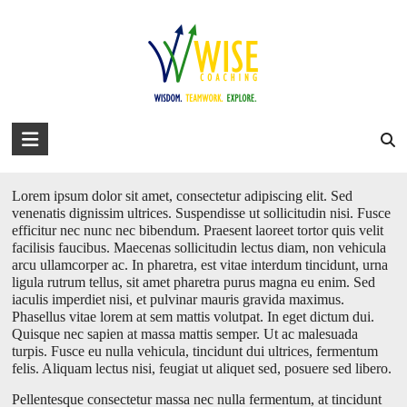
Skip
to
david@wise-coaching.com
content
Home
Work with Us
Success Stories
About David
Blog
Just a simple post
You are here:
WISE Coaching
>
Blog
>
Interesting Articles
>
Just a simple post
WISE
Coaching
Lorem ipsum dolor sit amet, consectetur adipiscing elit. Sed
Wisdom.
venenatis dignissim ultrices. Suspendisse ut sollicitudin nisi. Fusce
Teamwork.
efficitur nec nunc nec bibendum. Praesent laoreet tortor quis velit
Explore.
facilisis faucibus. Maecenas sollicitudin lectus diam, non vehicula
arcu ullamcorper ac. In pharetra, est vitae interdum tincidunt, urna
ligula rutrum tellus, sit amet pharetra purus magna eu enim. Sed
iaculis imperdiet nisi, et pulvinar mauris gravida maximus.
Phasellus vitae lorem at sem mattis volutpat. In eget dictum dui.
Quisque nec sapien at massa mattis semper. Ut ac malesuada
turpis. Fusce eu nulla vehicula, tincidunt dui ultrices, fermentum
felis. Aliquam lectus nisi, feugiat ut aliquet sed, posuere sed libero.
Pellentesque consectetur massa nec nulla fermentum, at tincidunt