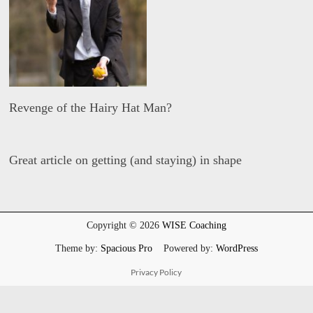
Revenge of the Hairy Hat Man?
D
a
Great article on getting (and staying) in shape
v
i
d
D
W
a
i
v
s
i
Copyright © 2026
WISE Coaching
e
d
W
Theme by:
Spacious Pro
Powered by:
WordPress
i
s
Privacy Policy
e