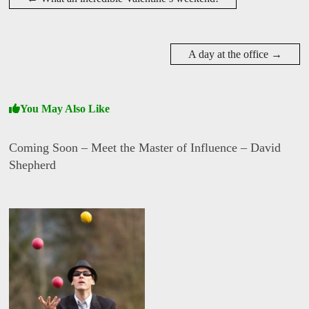
v
i
d
W
i
A day at the office
→
s
e
You May Also Like
Coming Soon – Meet the Master of Influence – David
Shepherd
D
a
v
i
d
W
i
s
e