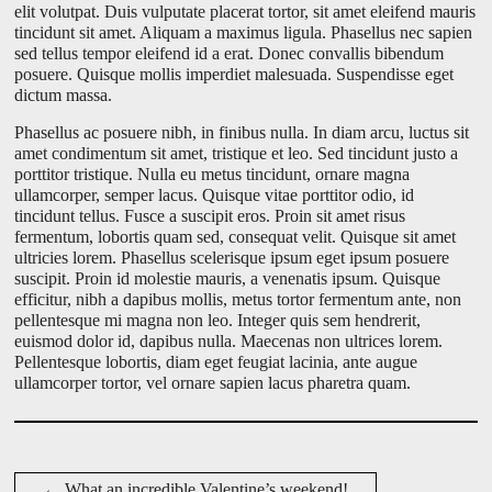
elit volutpat. Duis vulputate placerat tortor, sit amet eleifend mauris
tincidunt sit amet. Aliquam a maximus ligula. Phasellus nec sapien
sed tellus tempor eleifend id a erat. Donec convallis bibendum
posuere. Quisque mollis imperdiet malesuada. Suspendisse eget
dictum massa.
Phasellus ac posuere nibh, in finibus nulla. In diam arcu, luctus sit
amet condimentum sit amet, tristique et leo. Sed tincidunt justo a
porttitor tristique. Nulla eu metus tincidunt, ornare magna
ullamcorper, semper lacus. Quisque vitae porttitor odio, id
tincidunt tellus. Fusce a suscipit eros. Proin sit amet risus
fermentum, lobortis quam sed, consequat velit. Quisque sit amet
ultricies lorem. Phasellus scelerisque ipsum eget ipsum posuere
suscipit. Proin id molestie mauris, a venenatis ipsum. Quisque
efficitur, nibh a dapibus mollis, metus tortor fermentum ante, non
pellentesque mi magna non leo. Integer quis sem hendrerit,
euismod dolor id, dapibus nulla. Maecenas non ultrices lorem.
Pellentesque lobortis, diam eget feugiat lacinia, ante augue
ullamcorper tortor, vel ornare sapien lacus pharetra quam.
D
a
←
What an incredible Valentine’s weekend!